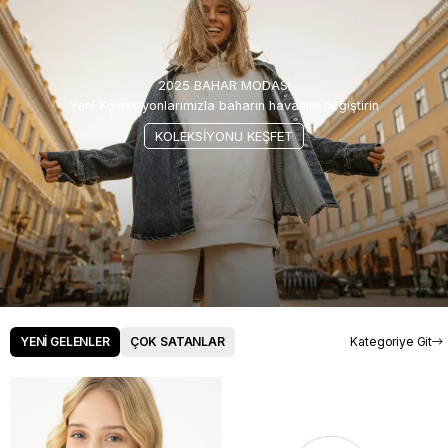
2025 BAHAR MODASI
Yeni Koleksiyonlarımızla baharın havasını değiştirin
KOLEKSİYONU KEŞFET
YENİ GELENLER
ÇOK SATANLAR
Kategoriye Git