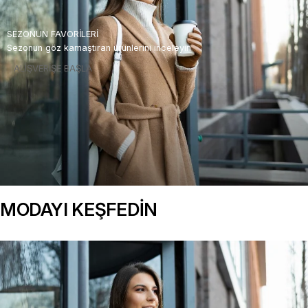
SEZONUN FAVORİLERİ
Sezonun göz kamaştıran ürünlerini inceleyin
ALIŞVERİŞE BAŞLA
MODAYI KEŞFEDİN