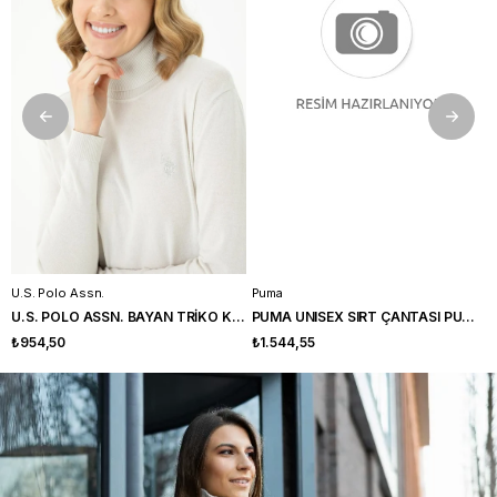
U.S. Polo Assn.
Puma
U.S. POLO ASSN. BAYAN TRİKO KAZAK G082SZ0TK-000-1629797
PUMA UNISEX SIRT ÇANTASI PUMA PHASE BACKPACK 09116403
Kategoriye Git
₺954,50
₺1.544,55