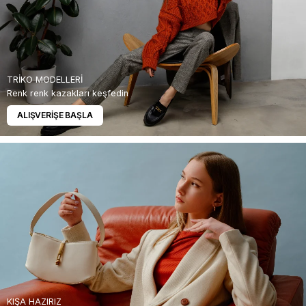
TRİKO MODELLERİ
Renk renk kazakları keşfedin
ALIŞVERİŞE BAŞLA
KIŞA HAZIRIZ